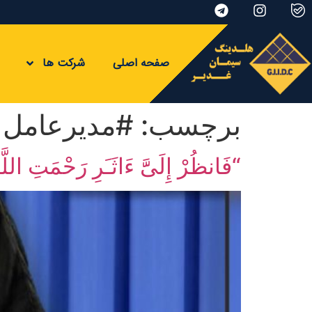
صفحه اصلی
شرکت ها
برچسب:
#مدیرعامل
“فَانظُرْ إِلَی‌ََّ ءَاثَـَرِ رَحْمَت‌ِ اللَّ