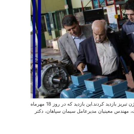
به گزارش روابط عمومی هلدینگ سیمان غدیر، مدیرعامل و معاونین هلدینگ به همراه مدیرعامل شرکت‌ها از کارخانه موتوژن تبریز بازدید کردند.این بازدید که در روز 18 مهرماه
 مهندس معینیان مدیرعامل سیمان سپاهان، دکتر