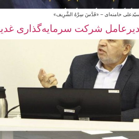
ی خامنه‌ای – «قَدَّسَ سِرَّهُ الشَّرِيف»
یرعامل شرکت سرمایه‌گذاری غدیر