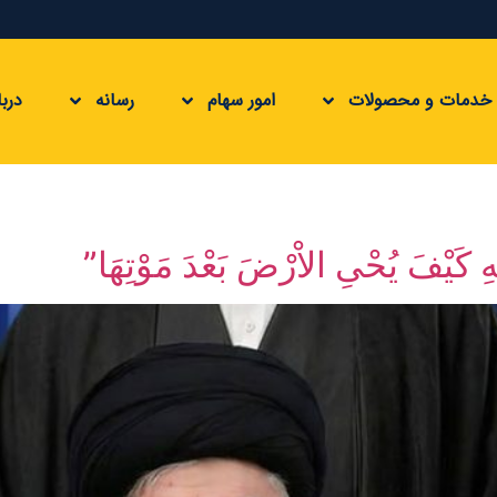
خدمات و محصولات
امور سهام
رسانه
دربا
ه‌ِ کَیْف‌َ یُحْی‌ِ الاْرْض‌َ بَعْدَ مَوْتِهَا”